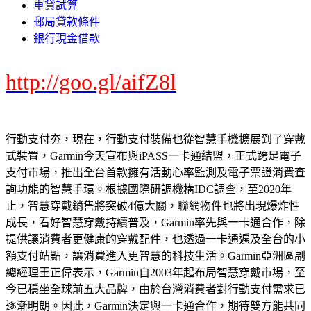
車貸試算
郵局貸款條件
銀行現金借款
http://goo.gl/aifZ8l
行動支付夯，現在，行動支付裝備也從智慧手機擴展到了穿戴
式裝置，Garmin今天宣布與iPASS一卡通結盟，正式跨足電子
支付市場，推出全台首款擁有活動心率監測及電子票證消費查
詢功能的智慧手環。根據國際研調機構IDC調查，至2020年
止，智慧穿戴銷售將突破4億大關，聯網物件也將出現爆炸性
成長，看好智慧穿戴持續普及，Garmin率先與一卡通合作，除
提供讓消費者更健康的穿戴配件，也透過一卡通遍及全台的小
額支付站點，讓消費進入更智慧的科技生活。Garmin亞洲區副
總經理王正偉表示，Garmin自2003年起布局智慧穿戴市場，至
今已穩坐全球前五大品牌，由於台灣消費者對行動支付需求已
逐漸明朗。因此，Garmin決定與一卡通合作，期待雙方能共同