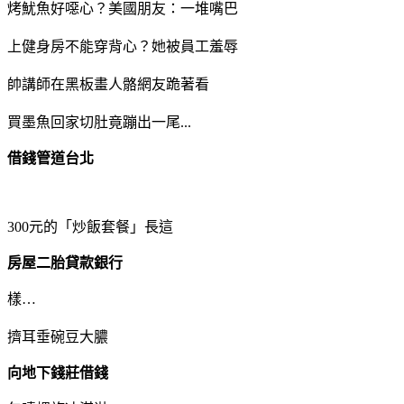
烤魷魚好噁心？美國朋友：一堆嘴巴
上健身房不能穿背心？她被員工羞辱
帥講師在黑板畫人骼網友跪著看
買墨魚回家切肚竟蹦出一尾...
借錢管道台北
300元的「炒飯套餐」長這
房屋二胎貸款銀行
樣…
擠耳垂碗豆大膿
向地下錢莊借錢