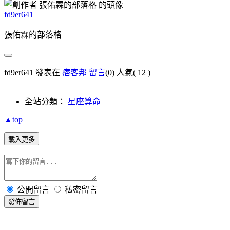
fd9er641
張佑霖的部落格
fd9er641 發表在
痞客邦
留言
(0)
人氣(
12
)
全站分類：
星座算命
▲top
載入更多
公開留言
私密留言
發佈留言