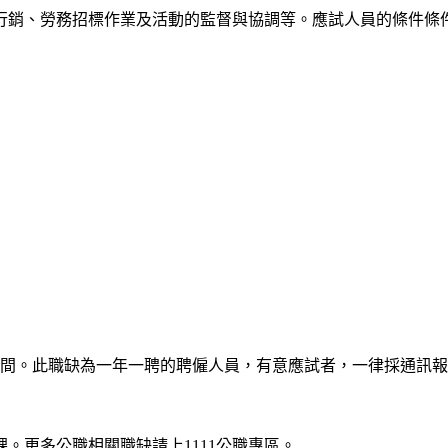
行銷、勞務招標作業及活動的監督與協調等。應試人員的條件條
33元之間。此職缺為一年一聘的聘僱人員，有意應試者，一律採通訊
。更多公職相關職缺請上1111公職專區。