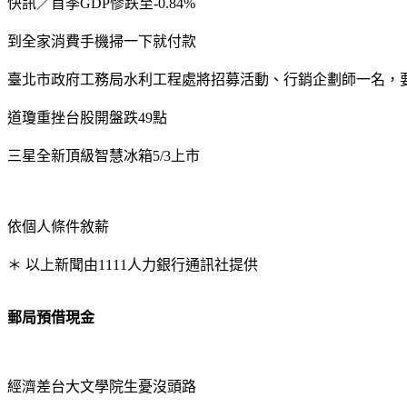
快訊／首季GDP慘跌至-0.84%
到全家消費手機掃一下就付款
臺北市政府工務局水利工程處將招募活動、行銷企劃師一名，要
道瓊重挫台股開盤跌49點
三星全新頂級智慧冰箱5/3上市
依個人條件敘薪
＊ 以上新聞由1111人力銀行通訊社提供
郵局預借現金
經濟差台大文學院生憂沒頭路