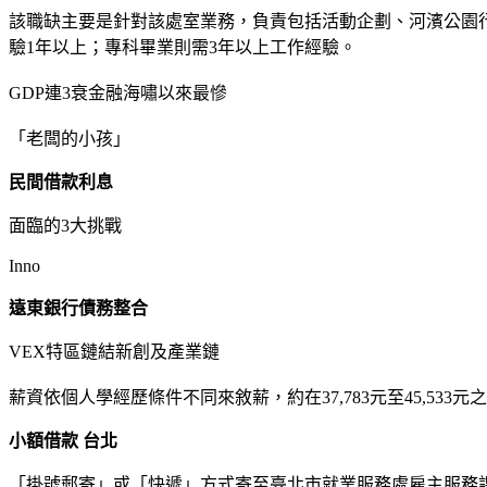
該職缺主要是針對該處室業務，負責包括活動企劃、河濱公園
驗1年以上；專科畢業則需3年以上工作經驗。
GDP連3衰金融海嘯以來最慘
「老闆的小孩」
民間借款利息
面臨的3大挑戰
Inno
遠東銀行債務整合
VEX特區鏈結新創及產業鏈
薪資依個人學經歷條件不同來敘薪，約在37,783元至45,5
小額借款 台北
「掛號郵寄」或「快遞」方式寄至臺北市就業服務處雇主服務課