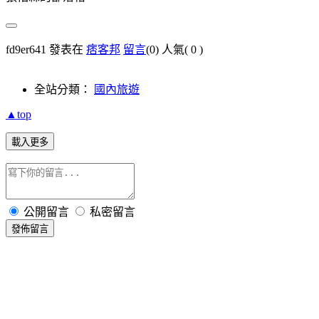
fd9er641 發表在
痞客邦
留言
(0)
人氣(
0
)
全站分類：
國內旅遊
▲top
載入更多
公開留言
私密留言
發佈留言