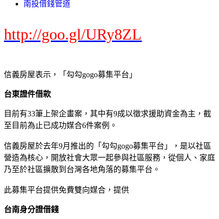
南投借錢管道
http://goo.gl/URy8ZL
信義房屋表示，「勾勾gogo募集平台」
台東證件借款
目前有33筆上架企畫案，其中有9成以徵求援助資金為主，截
至目前為止已成功媒合6件案例。
信義房屋於去年9月推出的「勾勾gogo募集平台」，是以社區
營造為核心，開放社會大眾一起參與社區服務，從個人、家庭
乃至於社區擴散到台灣各地角落的募集平台。
此募集平台提供免費雙向媒合，提供
台南身分證借錢