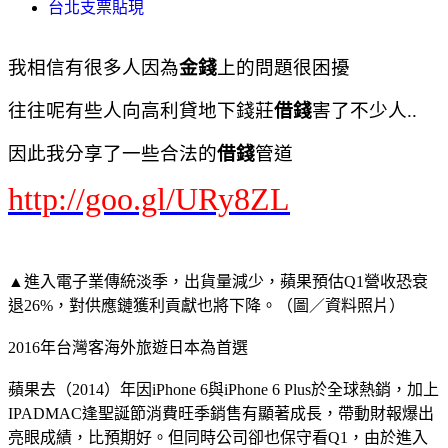
台北支票貼現
我相信有很多人因為
金錢
上的問題很困擾
往往呢有些人向高利貸地下錢莊
借錢
害了不少人..
因此我分享了一些合法的
借錢
管道
http://goo.gl/URy8ZL
▲進入電子業傳統淡季，出貨量減少，蘋果預估Q1營收恐衰
退26%，對供應鏈獲利貢獻也將下降。（圖／資料照片）
2016年台灣客海外旅遊日本為首選
蘋果去（2014）年因iPhone 6與iPhone 6 Plus於全球熱銷，加上
IPADMAC逢聖誕節消費旺季銷售有顯著成長，帶動財報爆出
亮眼成績，比預期好。但同時公司卻也保守看Q1，由於進入