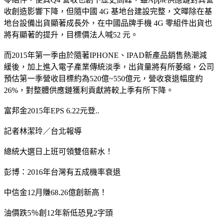
收創造影響下降，但隨中國 4G 基地台建設完整，文曄除在基
地台設備出貨顯著成長外，在中國品牌手機 4G 零組件出貨也
將有顯著的提升，目標價法人喊52 元。
而2015年第一季由於隨著IPHONE、IPAD新產品銷售熱潮減
緩後，加上進入電子產業傳統淡季，出貨量將有所萎縮，公司
預估第一季營收目標約為520億~550億元，營收衰退幅度約
26%，對整體供應鏈獲利貢獻將較上季有所下降。
富邦金2015年EPS 6.22元登..
記者林潔玲／台北報導
總統大選日上班可領雙倍薪水！
彭博：2016年台灣有五成機率衰退
中信金12月賺68.26億創新高！
油價跌5％創12年新低恐見2字頭