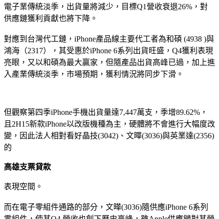
電子業傳統淡季，出貨量將減少，目標Q1營收衰退26%，對
供應鏈獲利貢獻也將下降。
對應到台灣代工鏈，iPhone產品線主要代工者為和碩 (4938 )與
鴻海（2317），其受惠於iPhone 6系列出貨旺盛，Q4獲利表現
亮眼，又以和碩為最大贏家，但隨產品出貨高峰已過，加上進
入產業傳統淡季，市場預期，獲利情況將同步下滑。
但觀察第四季iPhone手機出貨量達7,447萬支，季增89.62%，
且2H15新款iPhone以改版機種為主，硬體將不會進行大幅度改
變，因此法人相對看好晶技(3042)、文曄(3036)與英業達(2356)
的
高雄支票貸款
表現空間。
而在電子零組件通路的部分，文曄(3036)隨供應iPhone 6系列
零組件，使其Q4 營收也創下歷史高峰，雖Apple供應鏈對其營