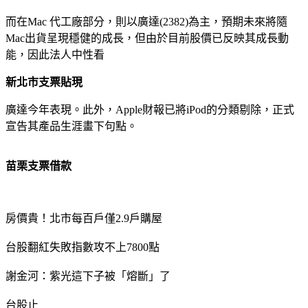
而在Mac 代工廠部分，則以廣達(2382)為主，預期未來將隨
Mac出貨呈現穩健的成長，但由於目前股價已反映其成長動
能，因此法人中性看
新北市支票貼現
廣達今年表現。此外，Apple財報已將iPod的分類剔除，正式
宣告其產品生涯畫下句點。
苗栗支票借款
房價貴！北市每百戶僅2.9戶購屋
台股翻紅失敗指數攻不上7800點
謝金河：紫光這下子被「熔斷」了
台股止