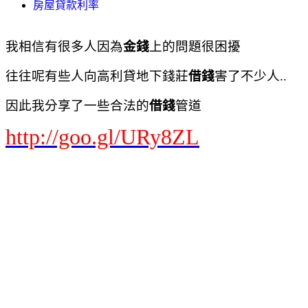
房屋貸款利率
我相信有很多人因為
金錢
上的問題很困擾
往往呢有些人向高利貸地下錢莊
借錢
害了不少人..
因此我分享了一些合法的
借錢
管道
http://goo.gl/URy8ZL
Yahoo奇摩 網頁搜尋
首頁信箱新聞股市氣象運動名人娛樂App下載購物中心商城拍賣更多
Yahoo
查詢詞
貸款借錢
搜尋
網頁
知識+
更多
依地區顯示