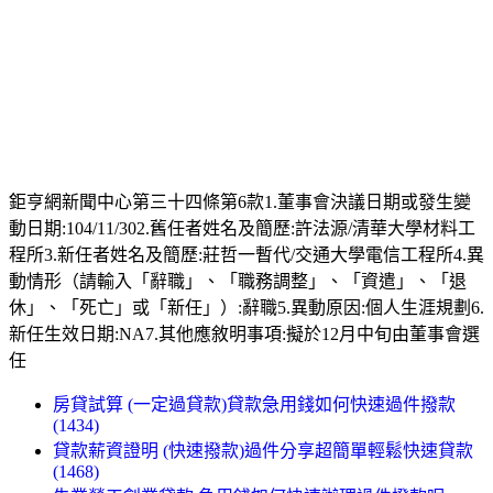
OK忠訓貸款
俱備多家信用貸款銀行案例，提供您完整的諮詢服務。
貸款問題輕鬆解決 台北聯大當舖
缺錢怎麼辦？提供汽車借款、支票借錢等貸款服務，快速放款，解決資金燃眉之急！
房地貸款找峻德 最快當天貸
資金需求，放心交給峻德！超低利專案，再創房地價值，諮詢專線，全年無休！
查詢詞
貸款借錢
搜尋
Yahoo 奇摩服務中心建議隱私權政策服務條款廣告
鉅亨網新聞中心第三十四條第6款1.董事會決議日期或發生變
動日期:104/11/302.舊任者姓名及簡歷:許法源/清華大學材料工
程所3.新任者姓名及簡歷:莊哲一暫代/交通大學電信工程所4.異
動情形（請輸入「辭職」、「職務調整」、「資遣」、「退
休」、「死亡」或「新任」）:辭職5.異動原因:個人生涯規劃6.
新任生效日期:NA7.其他應敘明事項:擬於12月中旬由董事會選
任
房貸試算 (一定過貸款)貸款急用錢如何快速過件撥款
(1434)
貸款薪資證明 (快速撥款)過件分享超簡單輕鬆快速貸款
(1468)