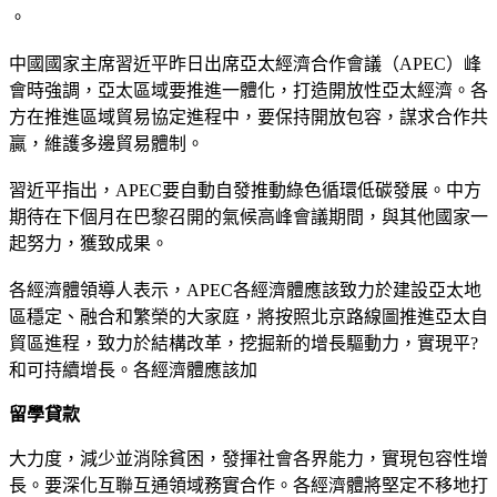
。
中國國家主席習近平昨日出席亞太經濟合作會議（APEC）峰
會時強調，亞太區域要推進一體化，打造開放性亞太經濟。各
方在推進區域貿易協定進程中，要保持開放包容，謀求合作共
贏，維護多邊貿易體制。
習近平指出，APEC要自動自發推動綠色循環低碳發展。中方
期待在下個月在巴黎召開的氣候高峰會議期間，與其他國家一
起努力，獲致成果。
各經濟體領導人表示，APEC各經濟體應該致力於建設亞太地
區穩定、融合和繁榮的大家庭，將按照北京路線圖推進亞太自
貿區進程，致力於結構改革，挖掘新的增長驅動力，實現平?
和可持續增長。各經濟體應該加
留學貸款
大力度，減少並消除貧困，發揮社會各界能力，實現包容性增
長。要深化互聯互通領域務實合作。各經濟體將堅定不移地打