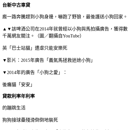
台新中古車貸
廄一路奔騰趕到小狗身邊，嚇跑了野狼，最後護送小狗回家。
▲▼該啤酒公司在2014年就曾經以小狗與馬拍攝廣告，獲得數
千萬網友關注。（圖／翻攝自YouTube）
英「巴士站貓」遭虐只能安樂死
▼影片：2015年廣告「義氣馬拯救迷途小狗」
▼2014年的廣告「小狗之愛」：
後癱貓「安安」
貸款利率年利率
的蹦跳生活
狗狗接球壘殘滑倒倒地裝死