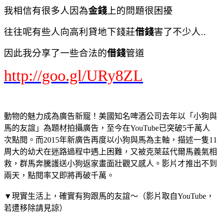
我相信有很多人因為
金錢
上的問題很困擾
往往呢有些人向高利貸地下錢莊
借錢
害了不少人..
因此我分享了一些合法的
借錢
管道
http://goo.gl/URy8ZL
動物的魅力成為廣告新寵！美國知名啤酒公司去年以「小狗與
馬的友誼」為題材拍攝廣告，至今在YouTube已突破5千萬人
次點閱。而2015年新廣告再度以小狗與馬為主軸，描述一隻11
周大的幼犬在迷路過程中遇上困難，又被克萊茲代爾馬義氣相
救，群馬奔騰護送小狗返家畫面壯觀又感人。影片才推出不到
兩天，點閱率又即將再破千萬。
▼現實生活上，確實有狗跟馬的友誼～（影片取自YouTube，
若遭移除請見諒）