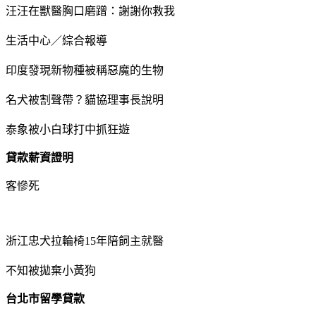
汪汪在獸醫胸口磨蹭：謝謝你救我
生活中心／綜合報導
印度發現新物種被稱惡魔的生物
名犬被割聲帶？貓協理事長說明
泰象被小白球打中抓狂遊
貸款薪資證明
客慘死
浙江忠犬拉輪椅15年陪飼主就醫
不知被拋棄小黃狗
台北市留學貸款