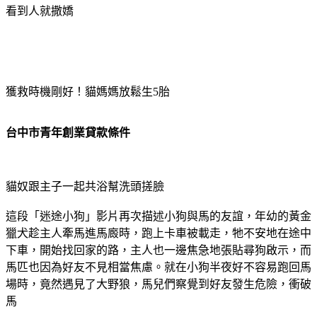
看到人就撒嬌
獲救時機剛好！貓媽媽放鬆生5胎
台中市青年創業貸款條件
貓奴跟主子一起共浴幫洗頭搓臉
這段「迷途小狗」影片再次描述小狗與馬的友誼，年幼的黃金
獵犬趁主人牽馬進馬廄時，跑上卡車被載走，牠不安地在途中
下車，開始找回家的路，主人也一邊焦急地張貼尋狗啟示，而
馬匹也因為好友不見相當焦慮。就在小狗半夜好不容易跑回馬
場時，竟然遇見了大野狼，馬兒們察覺到好友發生危險，衝破
馬