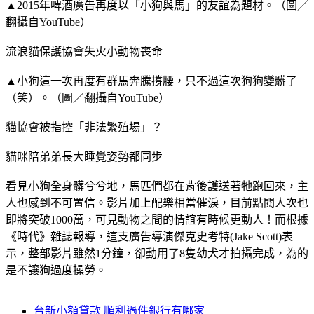
▲2015年啤酒廣告再度以「小狗與馬」的友誼為題材。（圖／
翻攝自YouTube）
流浪貓保護協會失火小動物喪命
▲小狗這一次再度有群馬奔騰撐腰，只不過這次狗狗變髒了
（笑）。（圖／翻攝自YouTube）
貓協會被指控「非法繁殖場」？
貓咪陪弟弟長大睡覺姿勢都同步
看見小狗全身髒兮兮地，馬匹們都在背後護送著牠跑回來，主
人也感到不可置信。影片加上配樂相當催淚，目前點閱人次也
即將突破1000萬，可見動物之間的情誼有時候更動人！而根據
《時代》雜誌報導，這支廣告導演傑克史考特(Jake Scott)表
示，整部影片雖然1分鐘，卻動用了8隻幼犬才拍攝完成，為的
是不讓狗過度操勞。
台新小額貸款 順利過件銀行有哪家