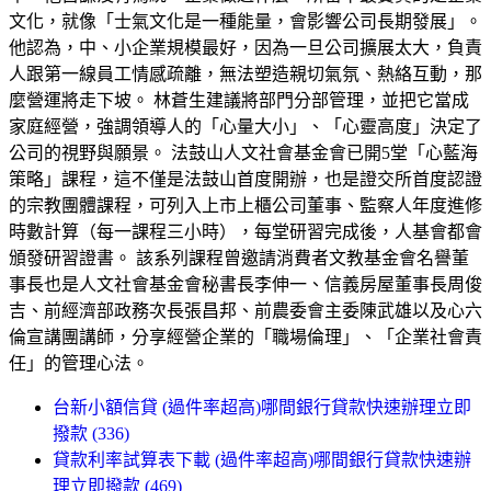
文化，就像「士氣文化是一種能量，會影響公司長期發展」。
他認為，中、小企業規模最好，因為一旦公司擴展太大，負責
人跟第一線員工情感疏離，無法塑造親切氣氛、熱絡互動，那
麼營運將走下坡。 林蒼生建議將部門分部管理，並把它當成
家庭經營，強調領導人的「心量大小」、「心靈高度」決定了
公司的視野與願景。 法鼓山人文社會基金會已開5堂「心藍海
策略」課程，這不僅是法鼓山首度開辦，也是證交所首度認證
的宗教團體課程，可列入上市上櫃公司董事、監察人年度進修
時數計算（每一課程三小時），每堂研習完成後，人基會都會
頒發研習證書。 該系列課程曾邀請消費者文教基金會名譽董
事長也是人文社會基金會秘書長李伸一、信義房屋董事長周俊
吉、前經濟部政務次長張昌邦、前農委會主委陳武雄以及心六
倫宣講團講師，分享經營企業的「職場倫理」、「企業社會責
任」的管理心法。
台新小額信貸 (過件率超高)哪間銀行貸款快速辦理立即
撥款 (336)
貸款利率試算表下載 (過件率超高)哪間銀行貸款快速辦
理立即撥款 (469)