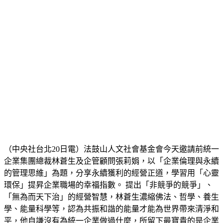
台新銀行信貸試算
台新銀行信用貸款利率
台新銀行債務整合
台新銀行車貸
台新銀行車貸
台新預借現金
台中借錢管道
台中借錢管道
台中小額借款
台中小額借款
台中證件借款
台中證件借錢
台中證件借錢
台中市青年創業貸款條件
台中身分證借錢
台中身分證借錢
（中央社台北20日電）法鼓山人文社會基金會今天邀請前統一
企業集團總裁林蒼生及企管顧問張莉娟，以「企業倫理與永續
的管理思維」為題，分享永續獲利的經營正道，學習用「心靈
環保」提昇企業職場的幸福指數。 提出「非競爭的競爭」、
「無為而天下治」的經營智慧，林蒼生濃縮佛法、哲學、養生
學、能量科學等，認為共振和諧的能量才能為世界帶來清淨和
平，他自謙沒有為統一企業做過什麼，所留下最寶貴的是企業