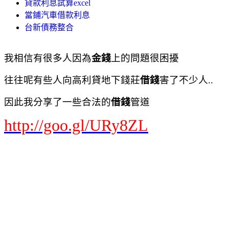
貸款利息試算excel
當鋪汽車借款利息
台新債務整合
我相信有很多人因為
金錢
上的問題很困擾
往往呢有些人向高利貸地下錢莊
借錢
害了不少人..
因此我分享了一些合法的
借錢
管道
http://goo.gl/URy8ZL
負債協商
債務協商
負債整合
負債整合 推薦
負債整合 好嗎
負債整合 前置協商
負債整合條件